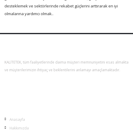
desteklemek ve sektörlerinde rekabet güçlerini arttırarak en iyi
olmalarına yardımcı olmak..
KALİTETEK
KALİTETEK, tüm faaliyetlerinde daima müşteri memnuniyetini esas almakta
ve müşterilerimizin ihtiyaç ve beklentilerini anlamayı amaçlamaktadır.
Devamı
MENÜ
Anasayfa
Hakkımızda