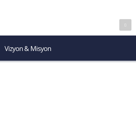
0 533 162 87 02
info@kalitetek.com
Vizyon & Misyon