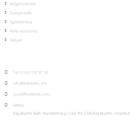
Belgelendirme
Danışmanlık
Eğitimlerimiz
Referanslarımız
İletişim
İLETİŞİM
Tel: 0 533 162 87 02
info@kalitetek.com
yusuf@kalitetek.com
Adres:
Başakşehir Mah. Nurettintopçu Cad. No:22/B Başakşehir / İstanbul
SOSYAL MEDYA